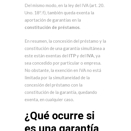
Del mismo modo, en la ley del IVA (art. 20.
Uno. 18º. f), también queda exenta la
aportación de garantías en la
constitución de préstamos
.
En resumen, la concesión del préstamo y la
constitución de una garantía simultánea a
este están exentas del
ITP
y del
IVA
, ya
sea concedido por particular o empresa.
No obstante, la exención en IVA no está
limitada por la simultaneidad de la
concesión del préstamo con la
constitución de la garantía, quedando
exenta, en cualquier caso.
¿Qué ocurre si
es una garantía