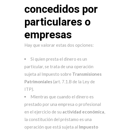
concedidos por
particulares o
empresas
Hay que valorar estas dos opciones:
Si quien presta el dinero es un
particular, se trata de una operación
sujeta al Impuesto sobre
Transmisiones
Patrimoniales
(art. 7.1.B de la Ley de
ITP).
Mientras que cuando el dinero es
prestado por una empresa o profesional
en el ejercicio de su
actividad económica
,
la constitución del préstamo es una
operación que está sujeta al
Impuesto