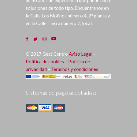
de 40 años de experiencia que puede darte
soluciones de todo tipo. Encuéntranos en
la Calle Los Molinos número 4, 2ª planta y
en la Calle Tierra número 7, local.
©
2017
GestiCentro
Aviso Legal
–
Política de cookies
–
Política de
privacidad
–
Términos y condiciones
Sistemas de pago aceptados: