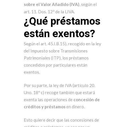
sobre el Valor Añadido (IVA)
, según el
art. 11. Dos. 12º de la LIVA.
¿Qué préstamos
están exentos?
Según el art. 45.I.B.15), recogido en la ley
del Impuesto sobre Transmisiones
Patrimoniales (ITP), los préstamos
concedidos por particulares están
exentos.
Por su parte, la ley de IVA (artículo 20.
Uno. 18º c) recoge también que estará
exenta las operaciones de
concesión de
créditos y préstamos
en dinero.
Esto quiere decir que las concesiones de
créditos o préstamos, ya sea por un