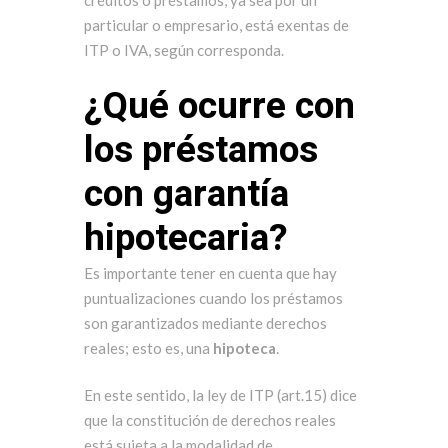
particular o empresario, está exentas de
ITP o IVA, según corresponda.
¿Qué ocurre con
los préstamos
con garantía
hipotecaria?
Es importante tener en cuenta que hay
puntualizaciones cuando los préstamos
son garantizados mediante derechos
reales; esto es, una
hipoteca
.
En este sentido, la ley de ITP (art.15) dice
que la constitución de derechos reales
está sujeta a la modalidad de