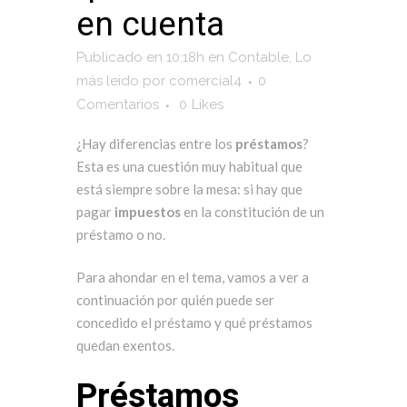
en cuenta
Publicado en 10:18h
en
Contable
,
Lo
más leido
por
comercial4
0
Comentarios
0
Likes
¿Hay diferencias entre los
préstamos
?
Esta es una cuestión muy habitual que
está siempre sobre la mesa: si hay que
pagar
impuestos
en la constitución de un
préstamo o no.
Para ahondar en el tema, vamos a ver a
continuación por quién puede ser
concedido el préstamo y qué préstamos
quedan exentos.
Préstamos