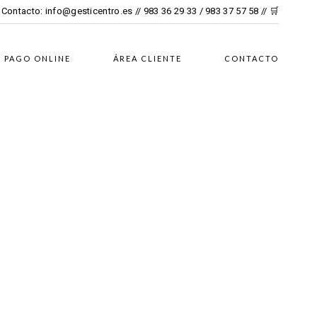
Contacto:
info@gesticentro.es
// 983 36 29 33 / 983 37 57 58 //
🛒
PAGO ONLINE
ÁREA CLIENTE
CONTACTO
RO, 2024
EN
AUTÓNOMOS
/
0 COMENTARIOS
 es una reclamación
ómico-administrativa?