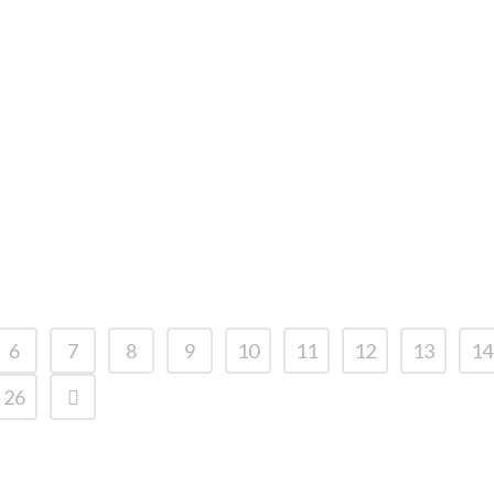
empresarial
28 DICIE
Cale
Cast
6
7
8
9
10
11
12
13
14
26