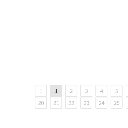
días hábiles y días
laborables?
1
2
3
4
5
20
21
22
23
24
25