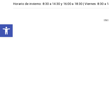
Horario de invierno: 8:30 a 14:30 y 16:00 a 18:30 | Viernes: 8:30 a 
IN
Open toolbar
21 MARZO, 2024
EN
FISCAL
/
0 COMENTARIOS
Campaña de la Renta 2023