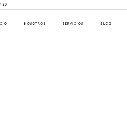
14:30
ICIO
NOSOTROS
SERVICIOS
BLOG
07 MARZO, 2024
EN
FISCAL
/
0 COMENTARIOS
29 FEBRE
Cómo preparar a tu equipo
¿Qué
para la auditoría externa
econ