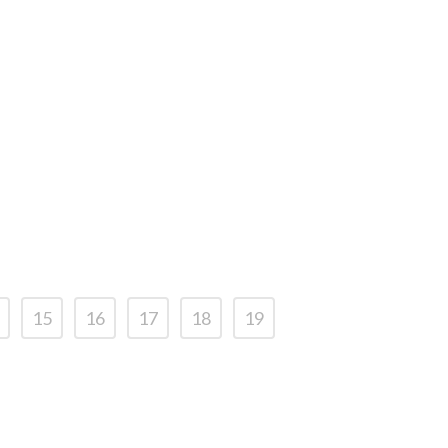
MBRE, 2023
EN
LABORAL
/
0 COMENTARIOS
ndario laboral 2024 –
illa y León
15
16
17
18
19