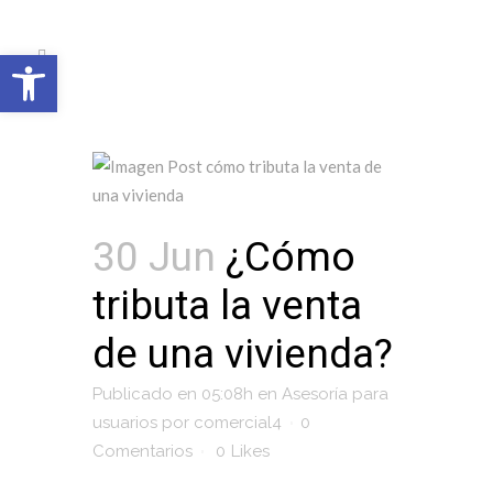
Open toolbar
30 Jun
¿Cómo
tributa la venta
de una vivienda?
Publicado en 05:08h
en
Asesoría para
usuarios
por
comercial4
0
Comentarios
0
Likes