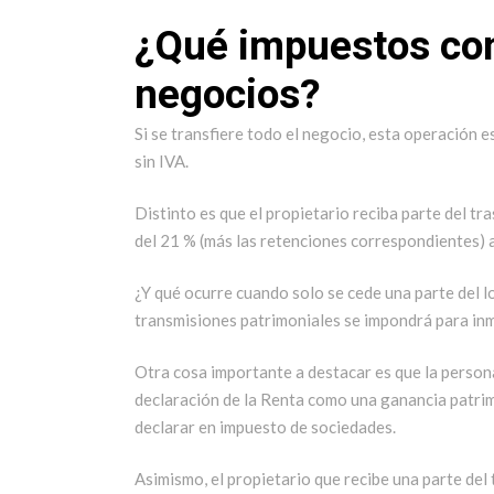
¿Qué impuestos con
negocios?
Si se transfiere todo el negocio, esta operación e
sin IVA.
Distinto es que el propietario reciba parte del tr
del 21 % (más las retenciones correspondientes) a
¿Y qué ocurre cuando solo se cede una parte del l
transmisiones patrimoniales se impondrá para inm
Otra cosa importante a destacar es que la persona
declaración de la Renta como una ganancia patrimo
declarar en impuesto de sociedades.
Asimismo, el propietario que recibe una parte del