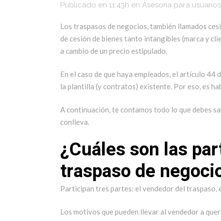
Publicado en 11:43h
en
Asesoría para usuarios
Los traspasos de negocios, también llamados cesi
de cesión de bienes tanto intangibles (marca y cli
a cambio de un precio estipulado.
En el caso de que haya empleados, el artículo 44
la plantilla (y contratos) existente. Por eso, es 
A continuación, te contamos todo lo que debes sa
conlleva.
¿Cuáles son las par
traspaso de negoci
Participan tres partes: el vendedor del traspaso, 
Los motivos que pueden llevar al vendedor a quere