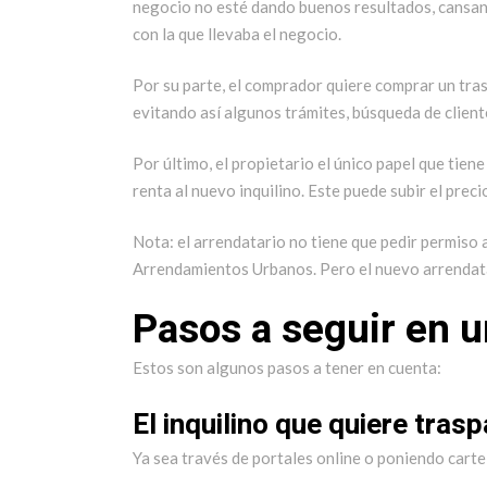
negocio no esté dando buenos resultados, cansanc
con la que llevaba el negocio.
Por su parte, el comprador quiere comprar un tra
evitando así algunos trámites, búsqueda de cliente
Por último, el propietario el único papel que tiene
renta al nuevo inquilino. Este puede subir el preci
Nota: el arrendatario no tiene que pedir permiso a
Arrendamientos Urbanos. Pero el nuevo arrendatari
Pasos a seguir en 
Estos son algunos pasos a tener en cuenta:
El inquilino que quiere tra
Ya sea través de portales online o poniendo cartel