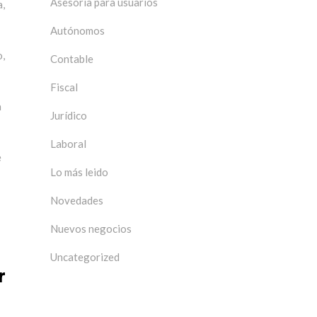
Asesoría para usuarios
a,
Autónomos
o,
Contable
Fiscal
a
Jurídico
Laboral
e
Lo más leido
Novedades
Nuevos negocios
Uncategorized
r