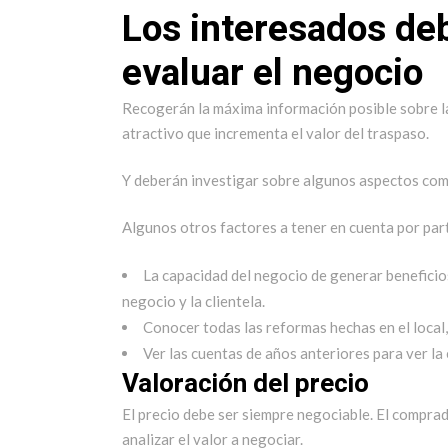
Los interesados de
evaluar el negocio
Recogerán la máxima información posible sobre las
atractivo que incrementa el valor del traspaso.
Y deberán investigar sobre algunos aspectos como l
Algunos otros factores a tener en cuenta por par
La capacidad del negocio de generar beneficios 
negocio y la clientela.
Conocer todas las reformas hechas en el local,
Ver las cuentas de años anteriores para ver la
Valoración del precio
El precio debe ser siempre negociable. El comprad
analizar el valor a negociar.