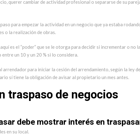
io, querer cambiar de actividad profesional o separarse de su parej
spaso para empezar la actividad en un negocio que ya estaba rodand
s o la realización de obras.
 aquí es el “poder” que se le otorga para decidir si incrementar o no l
o entre un 10 y un 20 % si lo considera.
l arrendador para iniciar la cesión del arrendamiento, según la ley d
o sí tiene la obligación de avisar al propietario un mes antes.
un traspaso de negocios
spasar debe mostrar interés en traspasa
es en su local.