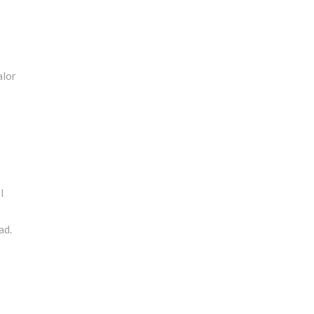
alor
l
ad.