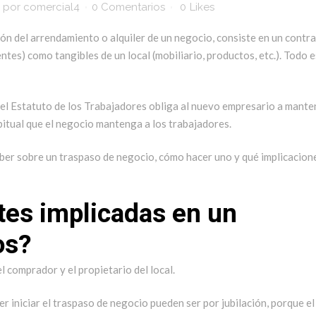
por
comercial4
0 Comentarios
0
Likes
ón del arrendamiento o alquiler de un negocio, consiste en un contr
entes) como tangibles de un local (mobiliario, productos, etc.). Todo 
 del Estatuto de los Trabajadores obliga al nuevo empresario a mante
habitual que el negocio mantenga a los trabajadores.
ber sobre un traspaso de negocio, cómo hacer uno y qué implicacion
tes implicadas en un
os?
el comprador y el propietario del local.
r iniciar el traspaso de negocio pueden ser por jubilación, porque el