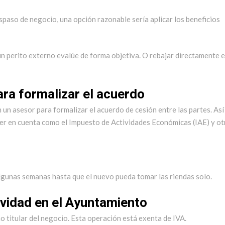
raspaso de negocio, una opción razonable sería aplicar los beneficios
 un perito externo evalúe de forma objetiva. O rebajar directamente e
ara formalizar el acuerdo
 un asesor para formalizar el acuerdo de cesión entre las partes. Así
er en cuenta como el Impuesto de Actividades Económicas (IAE) y ot
algunas semanas hasta que el nuevo pueda tomar las riendas solo.
tividad en el Ayuntamiento
 titular del negocio. Esta operación está exenta de IVA.