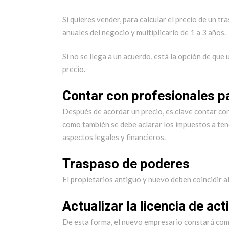
Si quieres vender, para calcular el precio de un t
anuales del negocio y multiplicarlo de 1 a 3 años.
Si no se llega a un acuerdo, está la opción de que
precio.
Contar con profesionales p
Después de acordar un precio, es clave contar con
como también se debe aclarar los impuestos a ten
aspectos legales y financieros.
Traspaso de poderes
El propietarios antiguo y nuevo deben coincidir 
Actualizar la licencia de ac
De esta forma, el nuevo empresario constará como