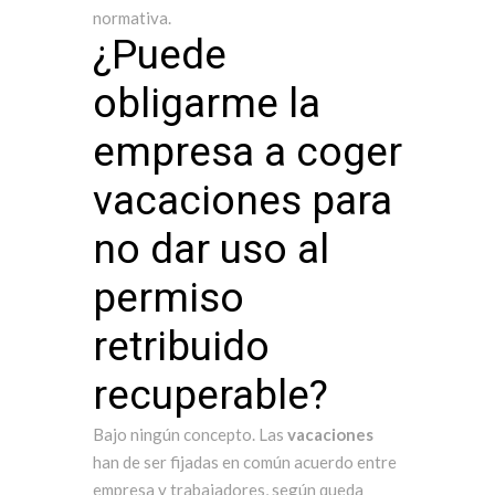
normativa.
¿Puede
obligarme la
empresa a coger
vacaciones para
no dar uso al
permiso
retribuido
recuperable?
Bajo ningún concepto. Las
vacaciones
han de ser fijadas en común acuerdo entre
empresa y trabajadores, según queda