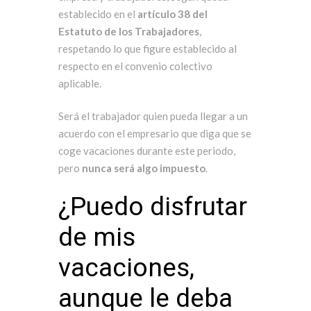
establecido en el
artículo 38 del
Estatuto de los Trabajadores
,
respetando lo que figure establecido al
respecto en el convenio colectivo
aplicable.
Será el trabajador quien pueda llegar a un
acuerdo con el empresario que diga que se
coge vacaciones durante este periodo,
pero
nunca será algo impuesto
.
¿Puedo disfrutar
de mis
vacaciones,
aunque le deba