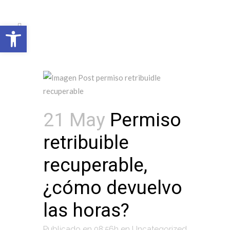
Open toolbar
21 May
Permiso
retribuible
recuperable,
¿cómo devuelvo
las horas?
Publicado en 08:56h
en
Uncategorized