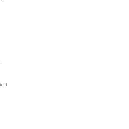
a
(del