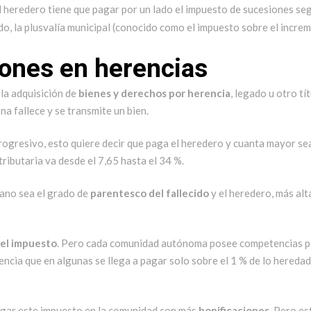
el heredero tiene que pagar por un lado el impuesto de sucesiones se
ado, la plusvalía municipal (conocido como el impuesto sobre el incre
ones en herencias
 la adquisición de
bienes y derechos por herencia
, legado u otro tí
na fallece y se transmite un bien.
rogresivo, esto quiere decir que paga el heredero y cuanta mayor sea
tributaria va desde el 7,65 hasta el 34 %.
jano sea el grado de
parentesco del fallecido
y el heredero, más alt
 el impuesto
. Pero cada comunidad autónoma posee competencias p
erencia que en algunas se llega a pagar solo sobre el 1 % de lo heredad
agar este impuesto en la comunidad con más
bonificaciones
. Pero es