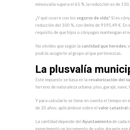
minusvalía supera el 65 %, la reducción es de 150
¿Y qué ocurre con los
seguros de vida
? Si es cón
reducción del 100 %, con límite de 9195,49 €. En 
requisito de que hijos o cónyuges mantengan el
No olvides que según la
cantidad que heredes
, 
podrás acogerte al grupo al que pertenezcas.
La plusvalía munici
Este impuesto se basa en la
revalorización del s
terreno de naturaleza urbana: piso, garaje, nave, lo
Y para calcularlo se tiene en cuenta el tiempo en
de 20 años; aplicándose sobre el
valor catastral
u
La cantidad depende del
Ayuntamiento
de cada m
experimentó un incremento de valor durante ese t