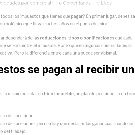
ovedades
por
comercial4
0 Comentarios
0
Likes
 todos los impuestos que tienes que pagar? En primer lugar, debes s
ema polémico que lleva muchos años en el punto de mira.
agar dependerá de las
reducciones, tipos o bonificaciones
que cada
e se encuentre el inmueble. Por lo que en algunas comunidades la
icativa. Pero la diferencia entre cada una puede ser abismal.
stos se pagan al recibir u
s lo mismo heredar un
bien inmueble
, un plan de pensiones o un fon
esto de sucesiones.
sto de sucesiones, pero sí hay que declarar las ganancias cuando se
o del trabajo.