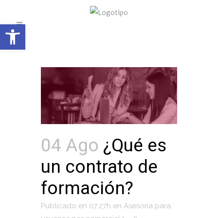
Open toolbar
04 Ago
¿Qué es
un contrato de
formación?
Publicado en 07:27h
en
Asesoría para