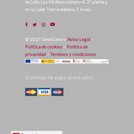
la Calle Los Molinos número 4, 2ª planta y
en la Calle Tierra número 7, local.
©
2017
GestiCentro
Aviso Legal
–
Política de cookies
–
Política de
privacidad
–
Términos y condiciones
Sistemas de pago aceptados: