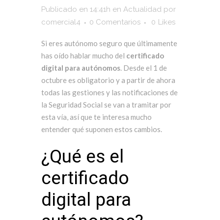
Publicado en 14:41h
en
Actualidad
por
comercial4
0 Comentarios
0
Likes
Si eres autónomo seguro que últimamente
has oído hablar mucho del
certificado
digital para autónomos
. Desde el 1 de
octubre es obligatorio y a partir de ahora
todas las gestiones y las notificaciones de
la Seguridad Social se van a tramitar por
esta vía, así que te interesa mucho
entender qué suponen estos cambios.
¿Qué es el
certificado
digital para