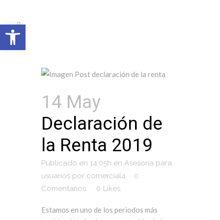
Open toolbar
14 May
Declaración de
la Renta 2019
Publicado en 14:05h
en
Asesoría para
usuarios
por
comercial4
0
Comentarios
0
Likes
Estamos en uno de los periodos más