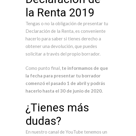
la Renta 2019
Tengas o no la obligación de presentar tu
Declaración de la Renta, es conveniente
hacerlo para saber si tienes derecho a
obtener una devolución, que puedes
solicitar a través del propio borrador.
Como punto final,
te informamos de que
la fecha para presentar tu borrador
comenzó el pasado 1 de abril y podrás
hacerlo hasta el 30 de junio de 2020.
¿Tienes más
dudas?
En nuestro canal de YouTube tenemos un