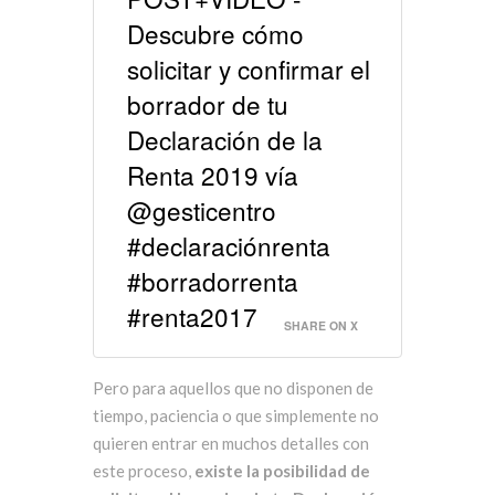
Descubre cómo
solicitar y confirmar el
borrador de tu
Declaración de la
Renta 2019 vía
@gesticentro
#declaraciónrenta
#borradorrenta
#renta2017
SHARE ON X
Pero para aquellos que no disponen de
tiempo, paciencia o que simplemente no
quieren entrar en muchos detalles con
este proceso,
existe la posibilidad de