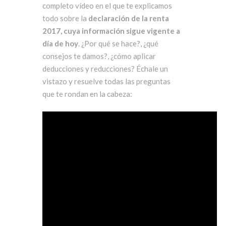
completo vídeo en el que te explicamos
todo sobre la
declaración de la renta
2017, cuya información sigue vigente a
día de hoy
. ¿Por qué se hace?, ¿qué
consejos te damos?, ¿cómo aplicar
deducciones y reducciones? Échale un
vistazo y resuelve todas las preguntas
que te rondan en la cabeza: